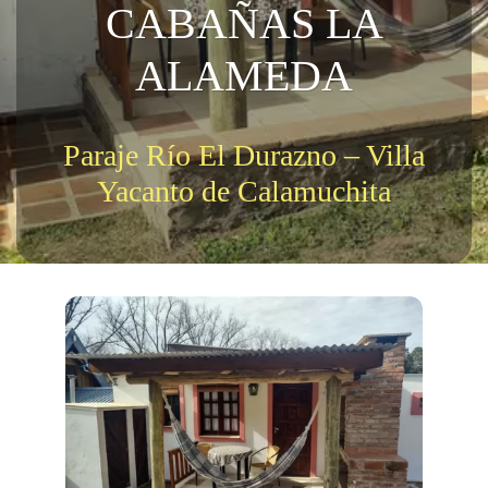
CABAÑAS LA
ALAMEDA
Paraje Río El Durazno – Villa
Yacanto de Calamuchita